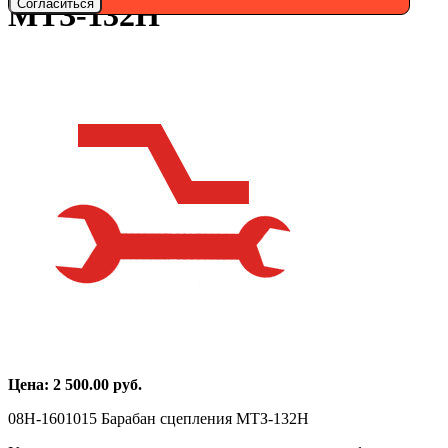
Согласиться
МТЗ-132Н
Цена:
2 500.00
руб.
08Н-1601015 Барабан сцепления МТЗ-132Н