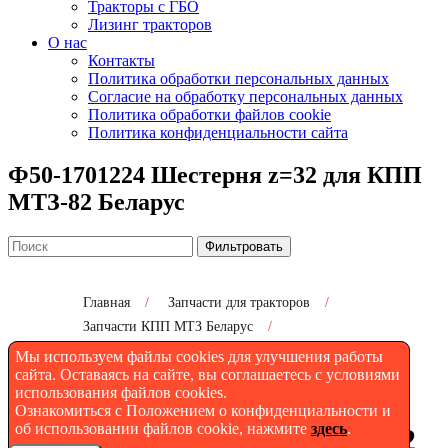
Тракторы с ГБО
Лизинг тракторов
О нас
Контакты
Политика обработки персональных данных
Согласие на обработку персональных данных
Политика обработки файлов cookie
Политика конфиденциальности сайта
Ф50-1701224 Шестерня z=32 для КПП
МТЗ-82 Беларус
Фильтровать
Главная
/
Запчасти для тракторов
/
Запчасти КПП МТЗ Беларус
/
Ф50-1701224 Шестерня z=32 для КПП МТЗ-82
Мы используем файлы cookies для улучшения работы
Беларус
сайта. Оставаясь на сайте, вы соглашаетесь с условиями
использования файлов cookies.
Ознакомиться с Положением о конфиденциальности и
об использовании файлов cookie, нажмите
здесь
.
Ф50-1701224 Шестерня z=32