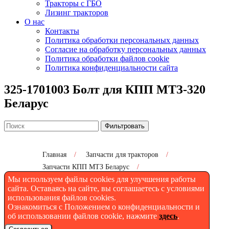
Тракторы с ГБО
Лизинг тракторов
О нас
Контакты
Политика обработки персональных данных
Согласие на обработку персональных данных
Политика обработки файлов cookie
Политика конфиденциальности сайта
325-1701003 Болт для КПП МТЗ-320
Беларус
Фильтровать
Главная
/
Запчасти для тракторов
/
Запчасти КПП МТЗ Беларус
/
Мы используем файлы cookies для улучшения работы
325-1701003 Болт для КПП МТЗ-320 Беларус
сайта. Оставаясь на сайте, вы соглашаетесь с условиями
использования файлов cookies.
Ознакомиться с Положением о конфиденциальности и
325-1701003 Болт для КПП
об использовании файлов cookie, нажмите
здесь
.