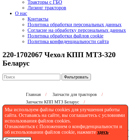
Тракторы с ГБО
Лизинг тракторов
О нас
Контакты
Политика обработки персональных данных
Согласие на обработку персональных данных
Политика обработки файлов cookie
Политика конфиденциальности сайта
220-1702067 Чехол КПП МТЗ-320
Беларус
Фильтровать
Главная
/
Запчасти для тракторов
/
Запчасти КПП МТЗ Беларус
/
Мы используем файлы cookies для улучшения работы
220-1702067 Чехол КПП МТЗ-320 Беларус
сайта. Оставаясь на сайте, вы соглашаетесь с условиями
использования файлов cookies.
Ознакомиться с Положением о конфиденциальности и
220-1702067 Чехол для КПП
об использовании файлов cookie, нажмите
здесь
.