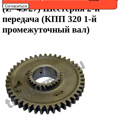
(Z=43/27) Шестерня 2-й
Согласиться
передача (КПП 320 1-й
промежуточный вал)