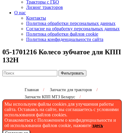
Тракторы с ГБО
Лизинг тракторов
О нас
Контакты
Политика обработки персональных данных
Согласие на обработку персональных данных
Политика обработки файлов cookie
Политика конфиденциальности сайта
05-1701216 Колесо зубчатое для КПП
132Н
Фильтровать
Главная
/
Запчасти для тракторов
/
Запчасти КПП МТЗ Беларус
/
Мы используем файлы cookies для улучшения работы
05-1701216 Колесо зубчатое для КПП 132Н
сайта. Оставаясь на сайте, вы соглашаетесь с условиями
использования файлов cookies.
Ознакомиться с Положением о конфиденциальности и
05-1701216 Колесо зубчатое
об использовании файлов cookie, нажмите
здесь
.