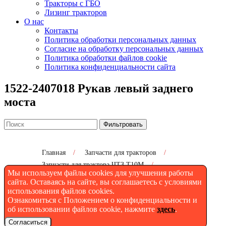
Тракторы с ГБО
Лизинг тракторов
О нас
Контакты
Политика обработки персональных данных
Согласие на обработку персональных данных
Политика обработки файлов cookie
Политика конфиденциальности сайта
1522-2407018 Рукав левый заднего
моста
Фильтровать
Главная
/
Запчасти для тракторов
/
Запчасти для трактора ЧТЗ Т10М
/
Мы используем файлы cookies для улучшения работы
1522-2407018 Рукав левый заднего моста
сайта. Оставаясь на сайте, вы соглашаетесь с условиями
использования файлов cookies.
Ознакомиться с Положением о конфиденциальности и
об использовании файлов cookie, нажмите
здесь
.
1522-2407018 Рукав левый
Согласиться