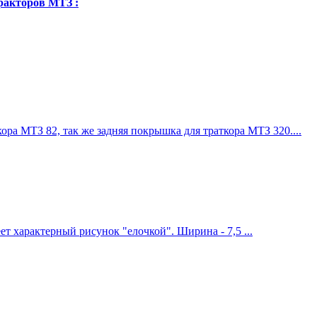
ракторов МТЗ :
ра МТЗ 82, так же задняя покрышка для траткора МТЗ 320....
 характерный рисунок "елочкой". Ширина - 7,5 ...