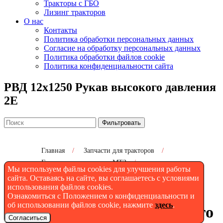
Тракторы с ГБО
Лизинг тракторов
О нас
Контакты
Политика обработки персональных данных
Согласие на обработку персональных данных
Политика обработки файлов cookie
Политика конфиденциальности сайта
РВД 12х1250 Рукав высокого давления
2Е
Фильтровать
Главная
/
Запчасти для тракторов
/
Гидросистема трактора МТЗ
/
Мы используем файлы cookies для улучшения работы
РВД 12х1250 Рукав высокого давления 2Е
сайта. Оставаясь на сайте, вы соглашаетесь с условиями
использования файлов cookies.
Ознакомиться с Положением о конфиденциальности и
об использовании файлов cookie, нажмите
здесь
.
РВД 12х1250 Рукав высокого
Согласиться