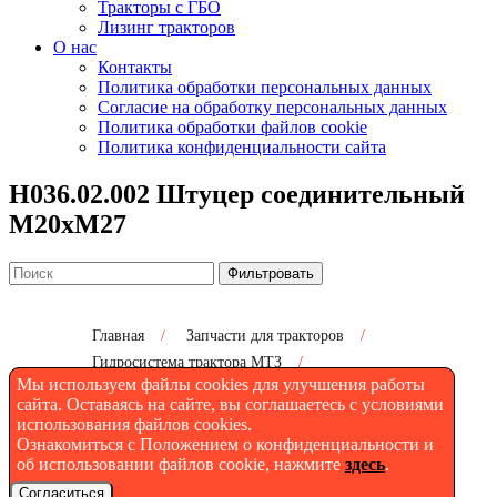
Тракторы с ГБО
Лизинг тракторов
О нас
Контакты
Политика обработки персональных данных
Согласие на обработку персональных данных
Политика обработки файлов cookie
Политика конфиденциальности сайта
Н036.02.002 Штуцер соединительный
М20хМ27
Фильтровать
Главная
/
Запчасти для тракторов
/
Гидросистема трактора МТЗ
/
Мы используем файлы cookies для улучшения работы
Н036.02.002 Штуцер соединительный М20хМ27
сайта. Оставаясь на сайте, вы соглашаетесь с условиями
использования файлов cookies.
Ознакомиться с Положением о конфиденциальности и
Н036.02.002 Штуцер
об использовании файлов cookie, нажмите
здесь
.
Согласиться