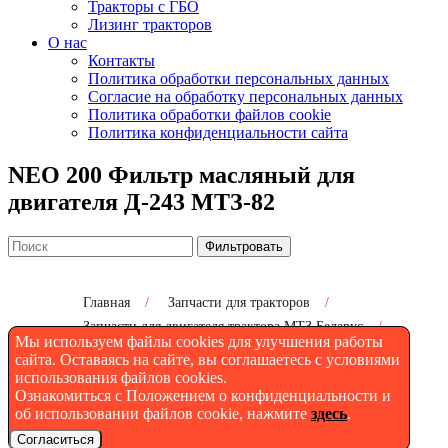
Тракторы с ГБО
Лизинг тракторов
О нас
Контакты
Политика обработки персональных данных
Согласие на обработку персональных данных
Политика обработки файлов cookie
Политика конфиденциальности сайта
NEO 200 Фильтр масляный для
двигателя Д-243 МТЗ-82
Фильтровать
Главная
/
Запчасти для тракторов
/
Запчасти для двигателя трактора МТЗ Беларус
/
Мы используем файлы cookies для улучшения работы
NEO 200 Фильтр масляный для двигателя Д-243
сайта. Оставаясь на сайте, вы соглашаетесь с условиями
МТЗ-82
использования файлов cookies.
Ознакомиться с Положением о конфиденциальности и
об использовании файлов cookie, нажмите
здесь
.
NEO 200 Фильтр масляный
Согласиться