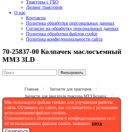
Тракторы с ГБО
Лизинг тракторов
О нас
Контакты
Политика обработки персональных данных
Согласие на обработку персональных данных
Политика обработки файлов cookie
Политика конфиденциальности сайта
70-25837-00 Колпачек маслосъемный
ММЗ 3LD
Фильтровать
Главная
/
Запчасти для тракторов
/
Запчасти для двигателя трактора МТЗ Беларус
/
Мы используем файлы cookies для улучшения работы
70-25837-00 Колпачек маслосъемный ММЗ 3LD
сайта. Оставаясь на сайте, вы соглашаетесь с условиями
использования файлов cookies.
Ознакомиться с Положением о конфиденциальности и
70-25837-00 Колпачек
об использовании файлов cookie, нажмите
здесь
.
Согласиться