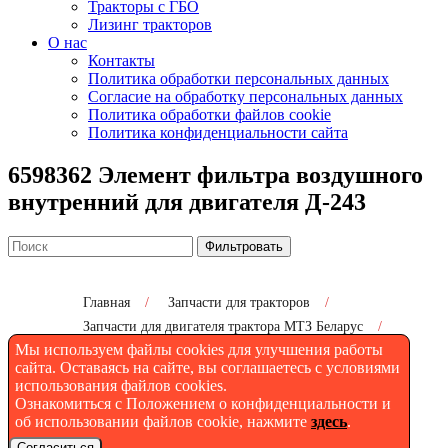
Тракторы с ГБО
Лизинг тракторов
О нас
Контакты
Политика обработки персональных данных
Согласие на обработку персональных данных
Политика обработки файлов cookie
Политика конфиденциальности сайта
6598362 Элемент фильтра воздушного
внутренний для двигателя Д-243
Фильтровать
Главная
/
Запчасти для тракторов
/
Запчасти для двигателя трактора МТЗ Беларус
/
Мы используем файлы cookies для улучшения работы
6598362 Элемент фильтра воздушного внутренний
для двигателя Д-243
сайта. Оставаясь на сайте, вы соглашаетесь с условиями
использования файлов cookies.
Ознакомиться с Положением о конфиденциальности и
об использовании файлов cookie, нажмите
здесь
.
6598362 Элемент фильтра
Согласиться