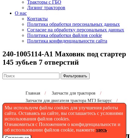
Тракторы с ГБО
Лизинг тракторов
О нас
Контакты
Политика обработки персональных данных
Согласие на обработку персональных данных
Политика обработки файлов cookie
Политика конфиденциальности сайта
240-1005114-А1 Маховик под стартер
145 зубьев 7 отверстий
Фильтровать
Главная
/
Запчасти для тракторов
/
Запчасти для двигателя трактора МТЗ Беларус
/
Мы используем файлы cookies для улучшения работы
240-1005114-А1 Маховик под стартер 145 зубьев 7
отверстий
сайта. Оставаясь на сайте, вы соглашаетесь с условиями
использования файлов cookies.
Ознакомиться с Положением о конфиденциальности и
об использовании файлов cookie, нажмите
здесь
.
240-1005114-А1 Маховик под
Согласиться