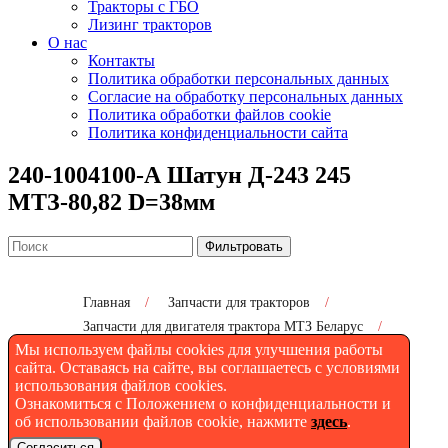
Тракторы с ГБО
Лизинг тракторов
О нас
Контакты
Политика обработки персональных данных
Согласие на обработку персональных данных
Политика обработки файлов cookie
Политика конфиденциальности сайта
240-1004100-А Шатун Д-243 245
МТЗ-80,82 D=38мм
Фильтровать
Главная
/
Запчасти для тракторов
/
Запчасти для двигателя трактора МТЗ Беларус
/
Мы используем файлы cookies для улучшения работы
240-1004100-А Шатун Д-243 245 МТЗ-80,82
D=38мм
сайта. Оставаясь на сайте, вы соглашаетесь с условиями
использования файлов cookies.
Ознакомиться с Положением о конфиденциальности и
об использовании файлов cookie, нажмите
здесь
.
240-1004100-А Шатун Д-243
Согласиться