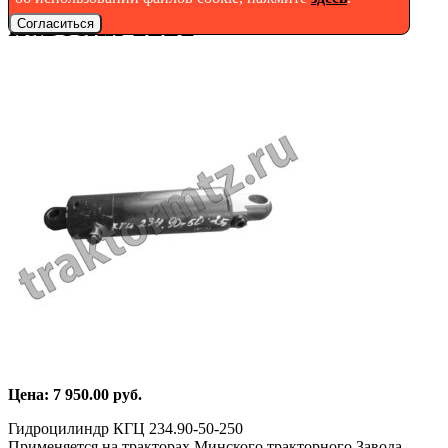
навески 1221
Согласиться
Цена:
7 950.00
руб.
Гидроцилиндр КГЦ 234.90-50-250
Применяется на тракторах Минского тракторного Завода